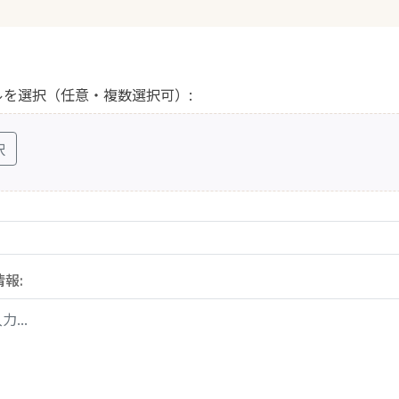
ルを選択（任意・複数選択可）:
択
報: